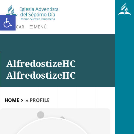
Abrir barra de herramientas
BUSCAR
MENÚ
AlfredostizeHC
AlfredostizeHC
HOME
»
PROFILE