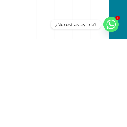
1
¿Necesitas ayuda?
An official website of the Seventh-day
Adventist Church.
RADIO
INSTAGRAM
FACEBOOK
YOUTUBE