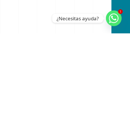
1
¿Necesitas ayuda?
An official website of the Seventh-day
Adventist Church.
RADIO
INSTAGRAM
FACEBOOK
YOUTUBE