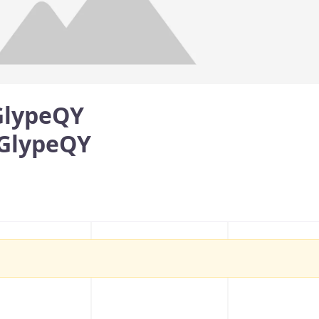
GlypeQY
GlypeQY