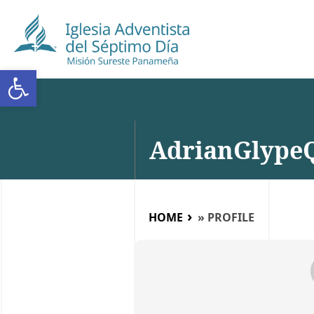
Abrir barra de herramientas
AdrianGlype
HOME
»
PROFILE