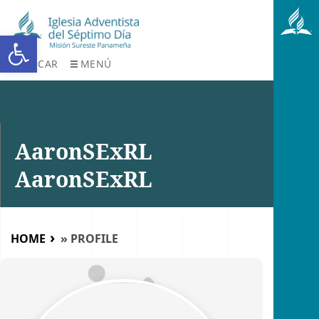
Abrir barra de herramientas
BUSCAR
MENÚ
AaronSExRL
AaronSExRL
HOME
»
PROFILE