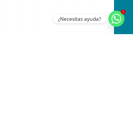
1
¿Necesitas ayuda?
An official website of the Seventh-day
Adventist Church.
RADIO
INSTAGRAM
FACEBOOK
YOUTUBE