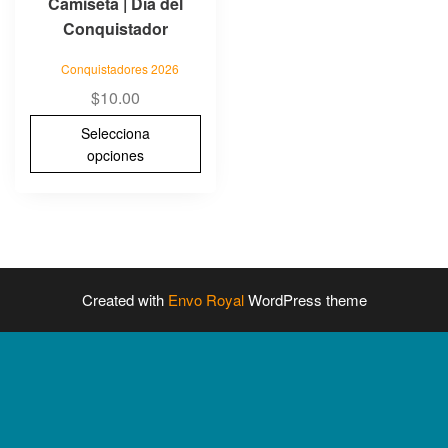
Camiseta | Día del
en
Conquistador
la
página
Conquistadores 2026
de
$
10.00
producto
Selecciona
opciones
Created with
Envo Royal
WordPress theme