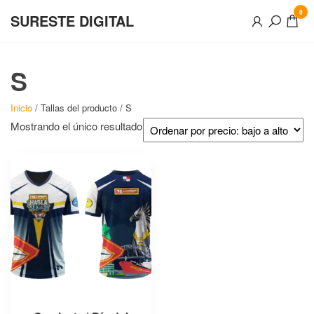
Saltar
0
SURESTE DIGITAL
al
contenido
S
Inicio
/ Tallas del producto / S
Mostrando el único resultado
Este
producto
tiene
múltiples
variantes.
Las
opciones
se
pueden
elegir